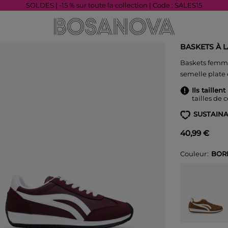
SOLDES | -15 % sur toute la collection | Code : SALES15
BASKETS À 
Baskets femme
semelle plate 
Ils taillent
tailles de 
SUSTAINA
40,99 €
Couleur
BOR