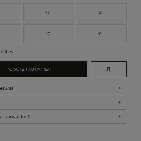
37
38
40
41
tailles
AJOUTER AU PANIER
+
mesures
+
+
s vous aider ?