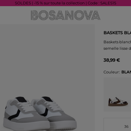
SOLDES | -15 % sur toute la collection | Code : SALES15
BASKETS BL
Baskets blanc
semelle lisse 
38,99 €
Couleur
BLA
36