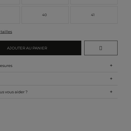
40
41
tailles
AJOUTER AU PANIER
+
mesures
+
+
s vous aider ?