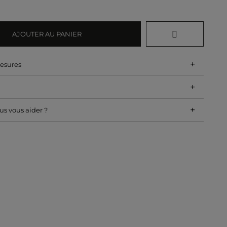
AJOUTER AU PANIER
+
mesures
+
+
s vous aider ?