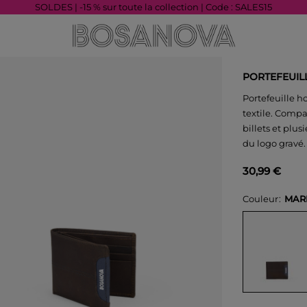
SOLDES | -15 % sur toute la collection | Code : SALES15
PORTEFEUIL
Portefeuille h
textile. Comp
billets et plu
du logo gravé.
30,99 €
Couleur
MAR