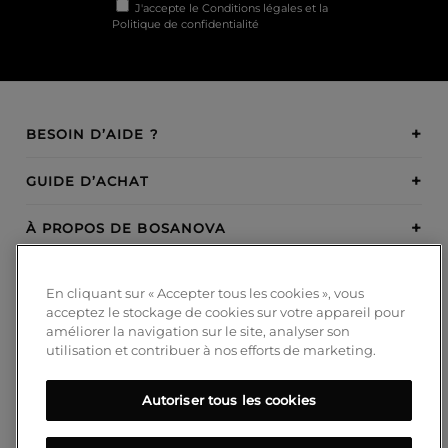
J'accepte le
Conditions légales
et la
Politique de confidentialité
BESOIN D’AIDE ?
GUIDE D’ACHAT
À PROPOS DE BOSANOVA
INSPIRATION
En cliquant sur « Accepter tous les cookies », vous
acceptez le stockage de cookies sur votre appareil pour
MODES DE PAIEMENT
améliorer la navigation sur le site, analyser son
utilisation et contribuer à nos efforts de marketing.
Autoriser tous les cookies
SUIVEZ-NOUS!