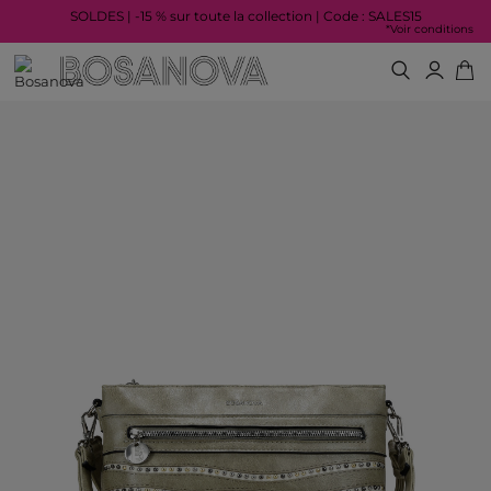
SOLDES | -15 % sur toute la collection | Code : SALES15
*Voir conditions