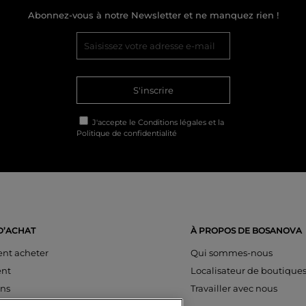
Abonnez-vous à notre Newsletter et ne manquez rien !
S'inscrire
J'accepte le
Conditions légales
et la
Politique de confidentialité
D’ACHAT
À PROPOS DE BOSANOVA
t acheter
Qui sommes-nous
nt
Localisateur de boutique
ons
Travailler avec nous
es