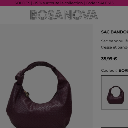
SOLDES | -15 % sur toute la collection | Code : SALES15
SAC BANDOU
Sac bandouliè
tressé et band
35,99 €
Couleur
BOR