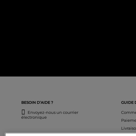
BESOIN D’AIDE ?
GUIDE 
Envoyez-nous un courrier
Commen
électronique
Paieme
Livrais
Échang