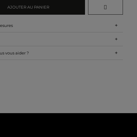
AJOUTER AU PANIER
+
mesures
+
+
s vous aider ?