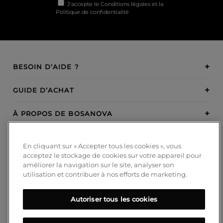
J'accepte le
Conditions légales
et la
Politique de confidentialité
BESOIN D’AIDE ?
GUIDE D’ACHAT
À PROPOS DE BOSANOVA
INSPIRATION
En cliquant sur « Accepter tous les cookies », vous
acceptez le stockage de cookies sur votre appareil pour
MODES DE PAIEMENT
améliorer la navigation sur le site, analyser son
utilisation et contribuer à nos efforts de marketing.
Autoriser tous les cookies
SUIVEZ-NOUS!