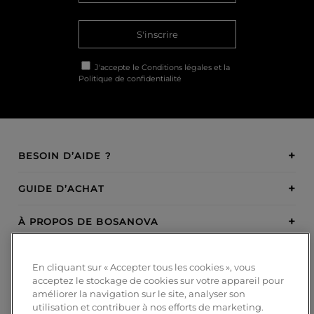
S'inscrire
J'accepte le
Conditions légales
et la
Politique de confidentialité
BESOIN D’AIDE ?
GUIDE D’ACHAT
À PROPOS DE BOSANOVA
INSPIRATION
En cliquant sur « Accepter tous les cookies », vous
acceptez le stockage de cookies sur votre appareil pour
MODES DE PAIEMENT
améliorer la navigation sur le site, analyser son
utilisation et contribuer à nos efforts de marketing.