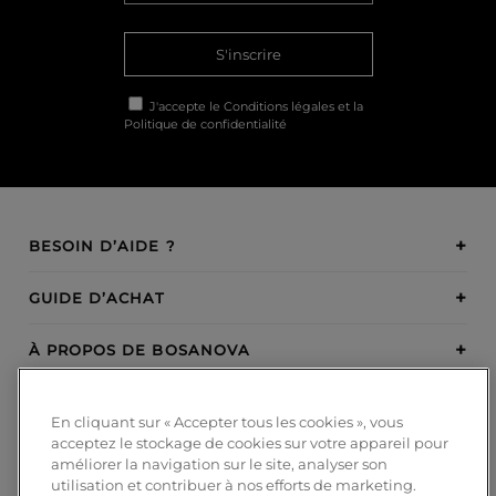
S'inscrire
J'accepte le
Conditions légales
et la
Politique de confidentialité
BESOIN D’AIDE ?
GUIDE D’ACHAT
À PROPOS DE BOSANOVA
INSPIRATION
En cliquant sur « Accepter tous les cookies », vous
acceptez le stockage de cookies sur votre appareil pour
MODES DE PAIEMENT
améliorer la navigation sur le site, analyser son
utilisation et contribuer à nos efforts de marketing.