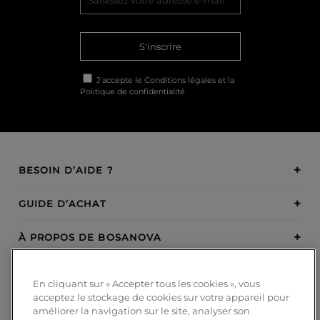
S'inscrire
J'accepte le
Conditions légales
et la
Politique de confidentialité
BESOIN D’AIDE ?
GUIDE D’ACHAT
À PROPOS DE BOSANOVA
INSPIRATION
En cliquant sur « Accepter tous les cookies », vous
acceptez le stockage de cookies sur votre appareil pour
MODES DE PAIEMENT
améliorer la navigation sur le site, analyser son