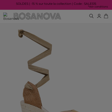
SOLDES | -15 % sur toute la collection | Code : SALES15
*Voir conditions