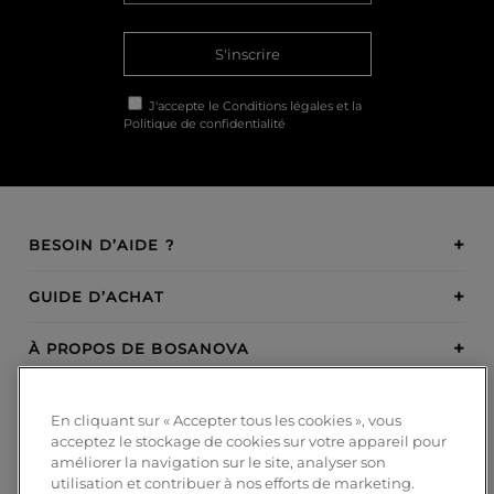
S'inscrire
J'accepte le
Conditions légales
et la
Politique de confidentialité
BESOIN D’AIDE ?
GUIDE D’ACHAT
À PROPOS DE BOSANOVA
INSPIRATION
En cliquant sur « Accepter tous les cookies », vous
acceptez le stockage de cookies sur votre appareil pour
MODES DE PAIEMENT
améliorer la navigation sur le site, analyser son
utilisation et contribuer à nos efforts de marketing.