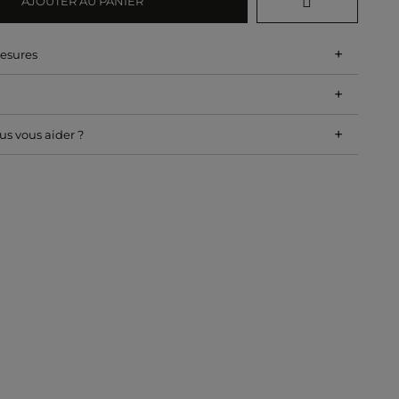
AJOUTER AU PANIER
+
mesures
+
+
s vous aider ?