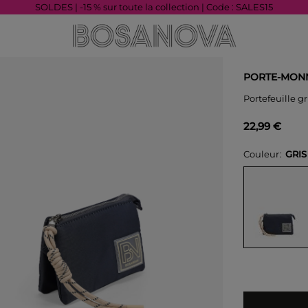
SOLDES | -15 % sur toute la collection | Code : SALES15
PORTE-MONN
Portefeuille g
22,99 €
Couleur
GRIS