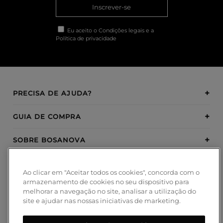
Inscrever-se
Eu aceito o
Condições legais
e a
Política de privacidade
PRECISA DE AJUDA?
GUIA DE COMPRA
SOBRE BOSANOVA
INSPIRATION
Ao clicar em "Aceitar todos os cookies", concorda com o
armazenamento de cookies no seu dispositivo para
MÉTODOS DE PAGAMENTO
melhorar a navegação no site, analisar a utilização do
site e ajudar nas nossas iniciativas de marketing.