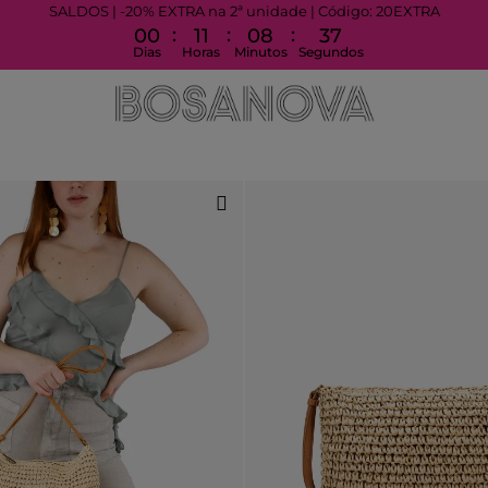
SALDOS | -20% EXTRA na 2ª unidade | Código: 20EXTRA
:
:
:
00
11
08
36
Dias
Horas
Minutos
Segundos