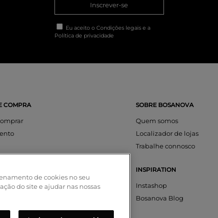
Inscrever-se
Eu aceito o
Condições legais
e a
Política de privacidade
E COMPRA
SOBRE BOSANOVA
omprar
Quem somos
ento
Localizador de lojas
Trabalhe connosco
INSPIRATION
ções
azenamento de cookies no seu
amentos
Instashop
zação do site e ajudar nas nossas
a conta
Bosanova Blog