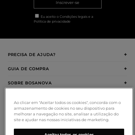
Inscrever-se
Eu aceito o
Condições legais
e a
Política de privacidade
PRECISA DE AJUDA?
GUIA DE COMPRA
SOBRE BOSANOVA
INSPIRATION
Ao clicar em "Aceitar todos os cookies", concorda com o
armazenamento de cookies no seu dispositivo para
MÉTODOS DE PAGAMENTO
melhorar a navegação no site, analisar a utilização do
site e ajudar nas nossas iniciativas de marketing.
Aceitar todos os cookies