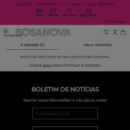
SALDOS | -20% EXTRA na 2ª unidade | Código: 20EXTRA
:
:
:
00
07
17
23
Dias
Horas
Minutos
Segundos
*Ver Condições
A estrada (0)
Meus favoritos
Você não tem itens no seu carrinho de compras.
Clique
aqui
para continuar a comprar.
BOLETIM DE NOTÍCIAS
Assine nossa Newsletter e não perca nada!