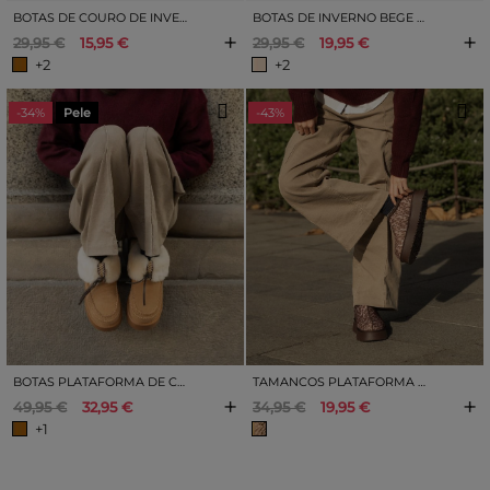
BOTAS DE COURO DE INVERNO COM SALTO
BOTAS DE INVERNO BEGE COM SALTO
+
+
29,95 €
15,95 €
29,95 €
19,95 €
+2
+2
-34%
Pele
-43%
BOTAS PLATAFORMA DE COURO EM CAMURÇA
TAMANCOS PLATAFORMA DE INVERNO LEOPARDO
+
+
49,95 €
32,95 €
34,95 €
19,95 €
+1