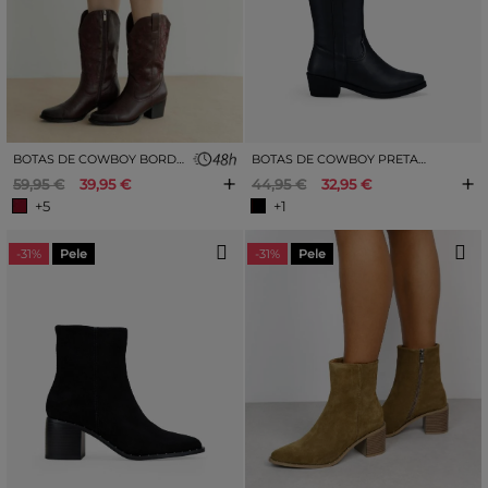
BOTAS DE COWBOY BORDÔ COM BORDADO
BOTAS DE COWBOY PRETAS COM ZÍPER
+
+
59,95 €
39,95 €
44,95 €
32,95 €
+5
+1
-31%
Pele
-31%
Pele