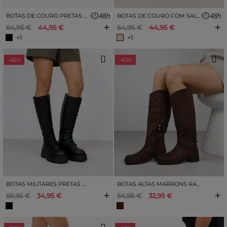
BOTAS DE COURO PRETAS COM SALTO E TACHAS
BOTAS DE COURO COM SALTO DE AREIA E TACHAS
+
+
64,95 €
44,95 €
64,95 €
44,95 €
+1
+1
-42%
-40%
BOTAS MILITARES PRETAS COM CADARÇO E ZÍPER
BOTAS ALTAS MARRONS RASAS COM PEÇA DE METAL
+
+
59,95 €
34,95 €
54,95 €
32,95 €