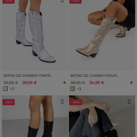
-50%
-42%
BOTAS DE COWBOY PRATEADAS COM BORDADOS
BOTAS DE COWBOY DOURADAS COM BORDADOS
+
+
59,95 €
29,95 €
59,95 €
34,95 €
+3
+3
-29%
-44%