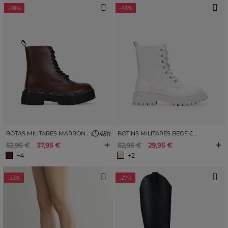
-28%
-43%
BOTAS MILITARES MARRONS COM PLATAFORMA
BOTINS MILITARES BEGE COM ATACADORES
+
+
52,95 €
37,95 €
52,95 €
29,95 €
+4
+2
-33%
-27%