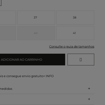
37
38
40
41
Consulte o guia de tamanhos
ADICIONAR AO CARRINHO
is e consegue envio gratuito
+ INFO
+
 medidas
+