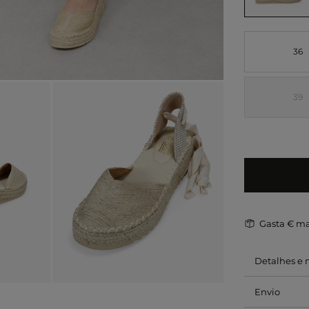
36
39
Gasta
€ ma
Detalhes e
Envio