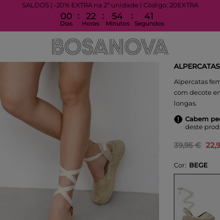
SALDOS | -20% EXTRA na 2ª unidade | Código: 20EXTRA
:
:
:
00
22
54
40
Dias
Horas
Minutos
Segundos
ALPERCATAS
Alpercatas fe
com decote em
longas.
Cabem pe
deste prod
39,95 €
22,
Cor
BEGE