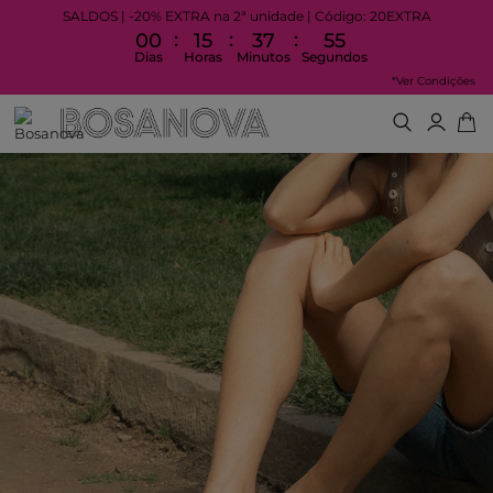
SALDOS | -20% EXTRA na 2ª unidade | Código: 20EXTRA
:
:
:
00
15
37
55
Dias
Horas
Minutos
Segundos
*Ver Condições