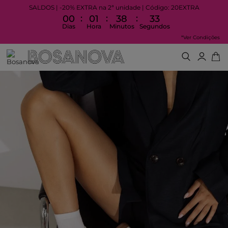
SALDOS | -20% EXTRA na 2ª unidade | Código: 20EXTRA
:
:
:
00
01
38
33
Dias
Hora
Minutos
Segundos
*Ver Condições