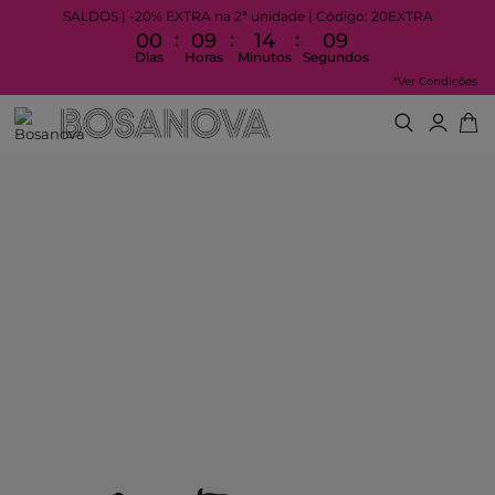
SALDOS | -20% EXTRA na 2ª unidade | Código: 20EXTRA
:
:
:
00
09
14
09
Dias
Horas
Minutos
Segundos
*Ver Condições