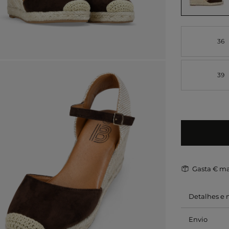
36
39
Gasta
€ ma
Detalhes e
Envio