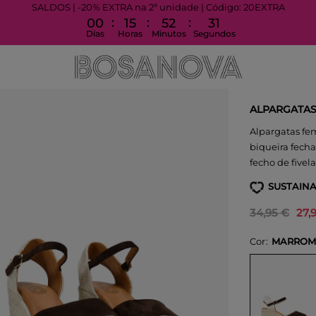
SALDOS | -20% EXTRA na 2ª unidade | Código: 20EXTRA
:
:
:
00
15
52
30
Dias
Horas
Minutos
Segundos
ALPARGATAS
Alpargatas f
biqueira fecha
fecho de fivela
SUSTAINA
34,95 €
27,
Cor
MARRO