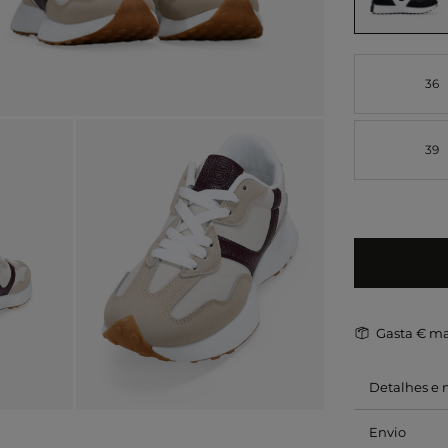
36
39
Gasta
€ ma
Detalhes e
Envio