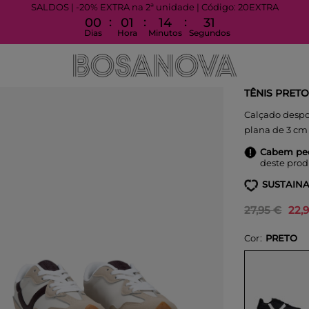
SALDOS | -20% EXTRA na 2ª unidade | Código: 20EXTRA
:
:
:
00
01
14
30
Dias
Hora
Minutos
Segundos
TÊNIS PRET
Calçado despor
plana de 3 cm
Cabem pe
deste prod
SUSTAINA
27,95 €
22,
Cor
PRETO