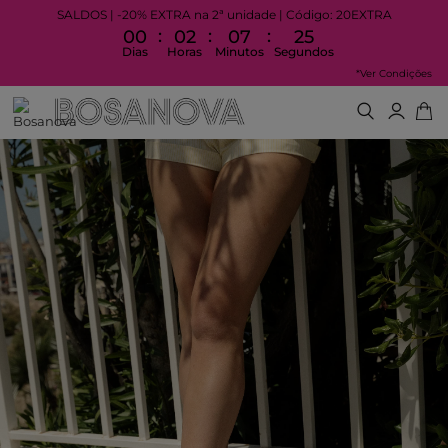
SALDOS | -20% EXTRA na 2ª unidade | Código: 20EXTRA
:
:
:
00
02
07
24
Dias
Horas
Minutos
Segundos
*Ver Condições