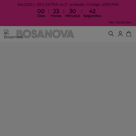
SALDOS | -20% EXTRA na 2ª unidade | Código: 20EXTRA
:
:
:
00
23
30
42
Dias
Horas
Minutos
Segundos
*Ver Condições