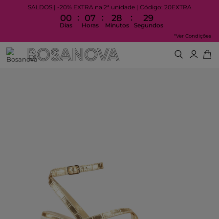
SALDOS | -20% EXTRA na 2ª unidade | Código: 20EXTRA
:
:
:
00
07
28
29
Dias
Horas
Minutos
Segundos
*Ver Condições