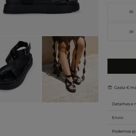
36
39
Gasta
€ ma
Detalhes e
Envio
Podemos aj