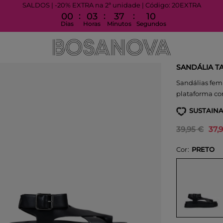
SALDOS | -20% EXTRA na 2ª unidade | Código: 20EXTRA
:
:
:
00
03
37
10
Dias
Horas
Minutos
Segundos
SANDÁLIA T
Sandálias femi
plataforma com
SUSTAINA
39,95 €
37,
Cor
PRETO