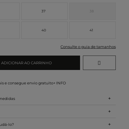
37
38
40
41
Consulte o guia de tamanhos
ADICIONAR AO CARRINHO
is e consegue envio gratuito
+ INFO
+
 medidas
+
+
udá-lo?