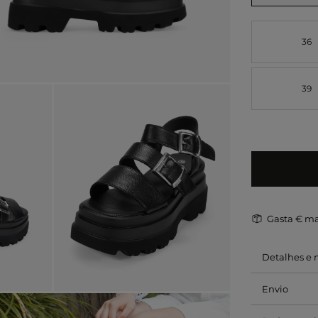
36
39
Gasta
€ ma
Detalhes e
Envio