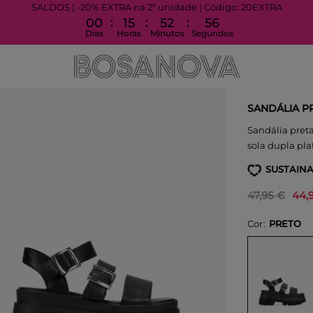
SALDOS | -20% EXTRA na 2ª unidade | Código: 20EXTRA
:
:
:
00
15
52
55
Dias
Horas
Minutos
Segundos
SANDÁLIA P
Sandália preta
sola dupla pla
SUSTAINA
47,95 €
44,
Cor
PRETO