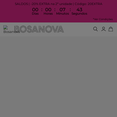
SALDOS | -20% EXTRA na 2ª unidade | Código: 20EXTRA
:
:
:
00
00
07
42
Dias
Horas
Minutos
Segundos
*Ver Condições