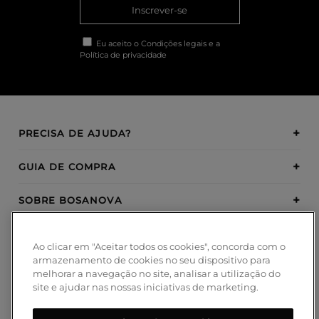
Inscrever-se
Eu aceito o
Condições legais
e a
Política de privacidade
PRECISA DE AJUDA?
GUIA DE COMPRA
SOBRE BOSANOVA
INSPIRATION
Ao clicar em "Aceitar todos os cookies", concorda com o
armazenamento de cookies no seu dispositivo para
MÉTODOS DE PAGAMENTO
melhorar a navegação no site, analisar a utilização do
site e ajudar nas nossas iniciativas de marketing.