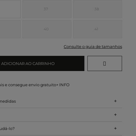
37
38
40
41
Consulte o guia de tamanhos
ADICIONAR AO CARRINHO
is e consegue envio gratuito
+ INFO
+
 medidas
+
+
udá-lo?