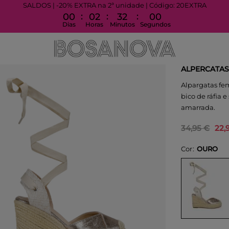
SALDOS | -20% EXTRA na 2ª unidade | Código: 20EXTRA
:
:
:
00
02
31
59
Dias
Horas
Minutos
Segundos
ALPERCATAS
Alpargatas fe
bico de ráfia 
amarrada.
34,95 €
22,
Cor
OURO