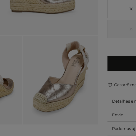
36
39
Gasta
€ ma
Detalhes e
Envio
Podemos aj