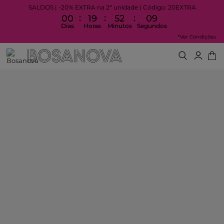
SALDOS | -20% EXTRA na 2ª unidade | Código: 20EXTRA
:
:
:
00
19
52
09
Dias
Horas
Minutos
Segundos
*Ver Condições