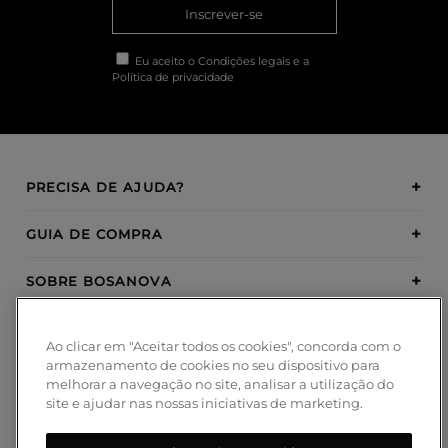
Inscrever-se
Eu aceito o
Condições legais
e a
Política de privacidade
PRECISA DE AJUDA?
GUIA DE COMPRA
SOBRE BOSANOVA
INSPIRATION
Ao clicar em "Aceitar todos os cookies", concorda com o
armazenamento de cookies no seu dispositivo para
MÉTODOS DE PAGAMENTO
melhorar a navegação no site, analisar a utilização do
site e ajudar nas nossas iniciativas de marketing.