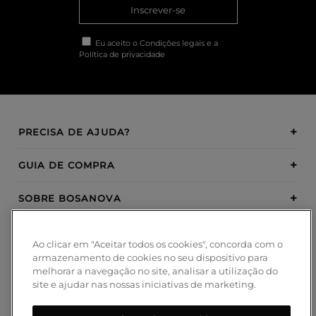
Inscrever-se
Eu aceito o
Condições legais
e a
Política de privacidade
PRECISA DE AJUDA?
GUIA DE COMPRA
SOBRE BOSANOVA
INSPIRATION
Ao clicar em "Aceitar todos os cookies", concorda com o
armazenamento de cookies no seu dispositivo para
MÉTODOS DE PAGAMENTO
melhorar a navegação no site, analisar a utilização do
site e ajudar nas nossas iniciativas de marketing.