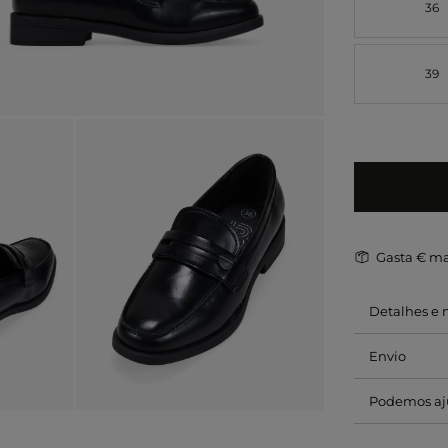
36
39
Gasta
€ ma
Detalhes e
Envio
Podemos aj