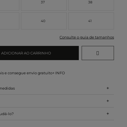
37
38
40
41
Consulte o guia de tamanhos
ADICIONAR AO CARRINHO
is e consegue envio gratuito
+ INFO
+
 medidas
+
+
udá-lo?