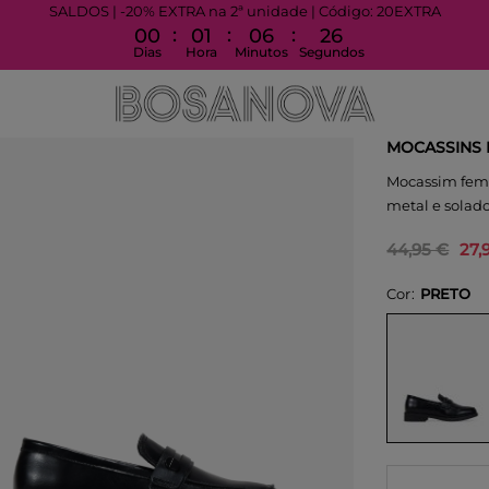
SALDOS | -20% EXTRA na 2ª unidade | Código: 20EXTRA
:
:
:
00
01
06
26
Dias
Hora
Minutos
Segundos
MOCASSINS
Mocassim femi
metal e solado
44,95 €
27,
Cor
PRETO