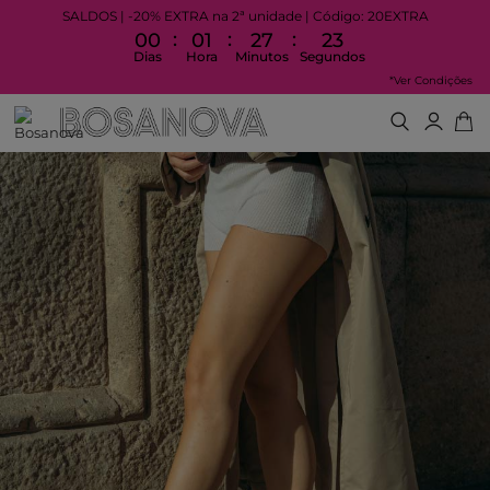
SALDOS | -20% EXTRA na 2ª unidade | Código: 20EXTRA
:
:
:
00
01
27
23
Dias
Hora
Minutos
Segundos
*Ver Condições