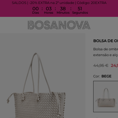
SALDOS | -20% EXTRA na 2ª unidade | Código: 20EXTRA
:
:
:
00
03
38
50
Dias
Horas
Minutos
Segundos
BOLSA DE 
Bolsa de ombr
extensão e al
44,95 €
24,
Cor
BEGE