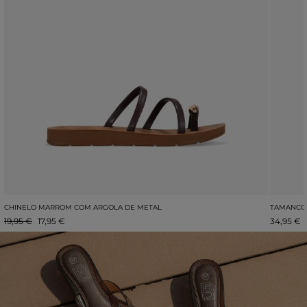
CHINELO MARROM COM ARGOLA DE METAL
TAMANCOS
19,95 €
17,95 €
34,95 €