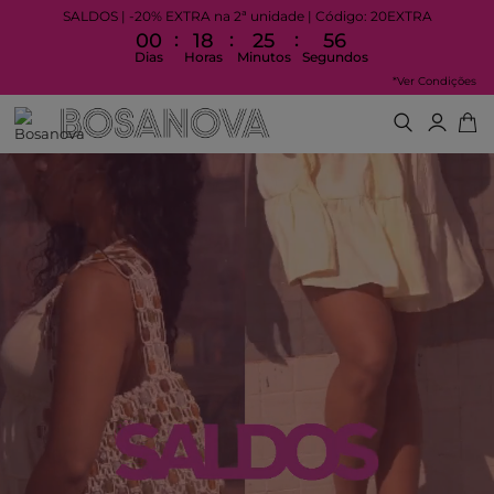
SALDOS | -20% EXTRA na 2ª unidade | Código: 20EXTRA
:
:
:
00
18
25
55
Dias
Horas
Minutos
Segundos
*Ver Condições