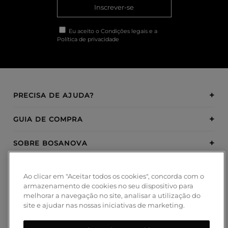
Inscrever-se
Eu aceito o
Condições legais
e a
Política de privacidade
PRECISA DE AJUDA?
GUIA DE COMPRA
SOBRE BOSANOVA
INSPIRATION
Ao clicar em "Aceitar todos os cookies", concorda com o
armazenamento de cookies no seu dispositivo para
MÉTODOS DE PAGAMENTO
melhorar a navegação no site, analisar a utilização do
site e ajudar nas nossas iniciativas de marketing.