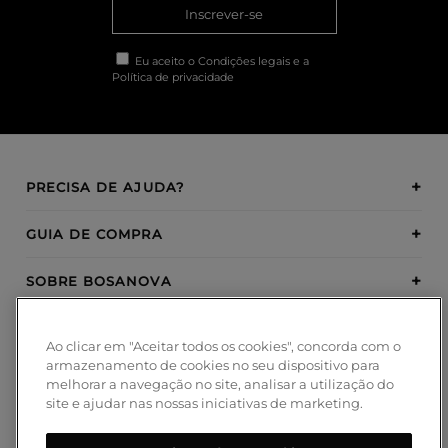
Inscrever-se
Eu aceito o
Condições legais
e a
Política de privacidade
PRECISA DE AJUDA?
GUIA DE COMPRA
SOBRE BOSANOVA
INSPIRATION
Ao clicar em "Aceitar todos os cookies", concorda com o
armazenamento de cookies no seu dispositivo para
MÉTODOS DE PAGAMENTO
melhorar a navegação no site, analisar a utilização do
site e ajudar nas nossas iniciativas de marketing.