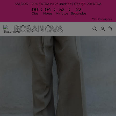
SALDOS | -20% EXTRA na 2ª unidade | Código: 20EXTRA
:
:
:
00
04
52
21
Dias
Horas
Minutos
Segundos
*Ver Condições