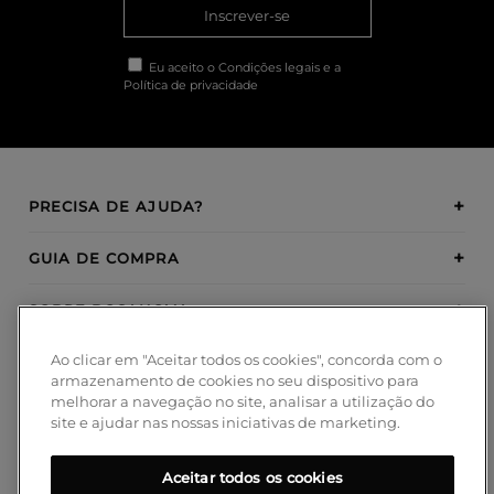
Inscrever-se
Eu aceito o
Condições legais
e a
Política de privacidade
PRECISA DE AJUDA?
GUIA DE COMPRA
SOBRE BOSANOVA
Ao clicar em "Aceitar todos os cookies", concorda com o
INSPIRATION
armazenamento de cookies no seu dispositivo para
melhorar a navegação no site, analisar a utilização do
MÉTODOS DE PAGAMENTO
site e ajudar nas nossas iniciativas de marketing.
Aceitar todos os cookies