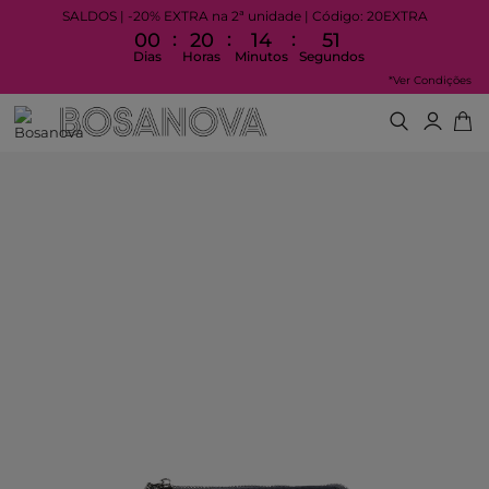
SALDOS | -20% EXTRA na 2ª unidade | Código: 20EXTRA
:
:
:
00
20
14
51
Dias
Horas
Minutos
Segundos
*Ver Condições