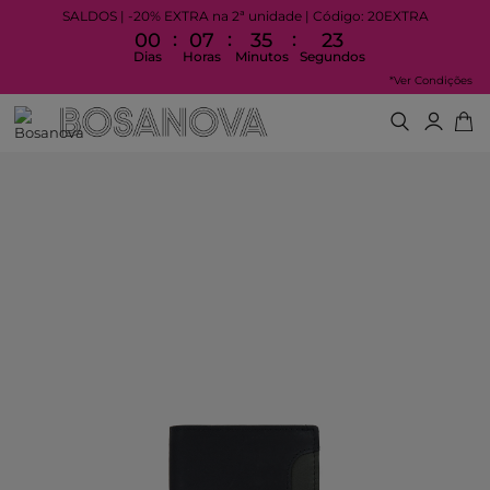
SALDOS | -20% EXTRA na 2ª unidade | Código: 20EXTRA
:
:
:
00
07
35
23
Dias
Horas
Minutos
Segundos
*Ver Condições