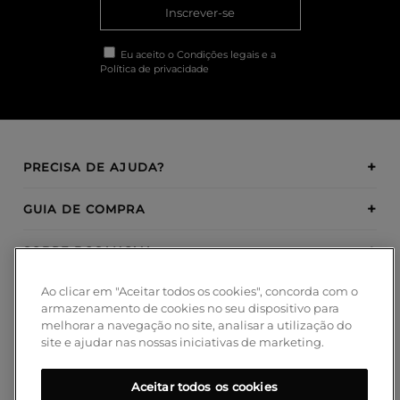
Inscrever-se
Eu aceito o
Condições legais
e a
Política de privacidade
PRECISA DE AJUDA?
GUIA DE COMPRA
SOBRE BOSANOVA
Ao clicar em "Aceitar todos os cookies", concorda com o
INSPIRATION
armazenamento de cookies no seu dispositivo para
melhorar a navegação no site, analisar a utilização do
MÉTODOS DE PAGAMENTO
site e ajudar nas nossas iniciativas de marketing.
Aceitar todos os cookies