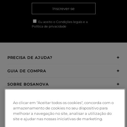
Inscrever-se
Eu aceito o
Condições legais
e a
Política de privacidade
PRECISA DE AJUDA?
GUIA DE COMPRA
SOBRE BOSANOVA
INSPIRATION
Ao clicar em "Aceitar todos os cookies", concorda com o
armazenamento de cookies no seu dispositivo para
MÉTODOS DE PAGAMENTO
melhorar a navegação no site, analisar a utilização do
site e ajudar nas nossas iniciativas de marketing.