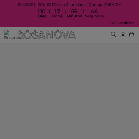
SALDOS | -20% EXTRA na 2ª unidade | Código: 20EXTRA
:
:
:
00
17
59
45
Dias
Horas
Minutos
Segundos
*Ver Condições