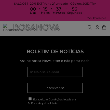
SALDOS | -20% EXTRA na 2ª unidade | Código: 20EXTRA
:
:
:
00
15
37
56
Dias
Horas
Minutos
Segundos
*Ver Condições
BOLETIM DE NOTÍCIAS
Assine nossa Newsletter e não perca nada!
Inscrever-se
Eu aceito o
Condições legais
e a
Política de privacidade