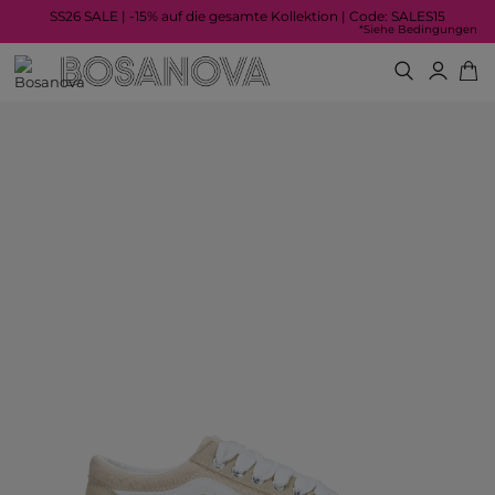
SS26 SALE | -15% auf die gesamte Kollektion | Code: SALES15
*Siehe Bedingungen