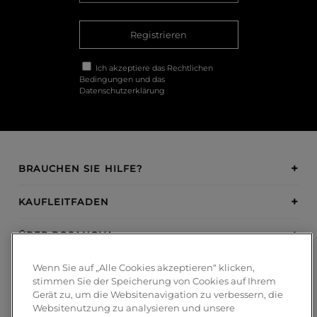
Registrieren
Ich akzeptiere das
Rechtlichen
Bedingungen
und das
Datenschutzerklärung
BRAUCHEN SIE HILFE?
KAUFLEITFADEN
ÜBER BOSANOVA
Wenn Sie auf „Alle Cookies akzeptieren“ klicken,
INSPIRATION
stimmen Sie der Speicherung von Cookies auf Ihrem
Gerät zu, um die Websitenavigation zu verbessern, die
ZAHLUNGSMETHODEN
Websitenutzung zu analysieren und unsere