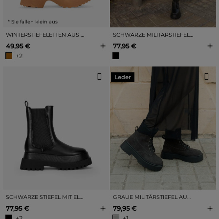
* Sie fallen klein aus
WINTERSTIEFELETTEN AUS LEDER MIT ABSATZ
SCHWARZE MILITÄRSTIEFEL MIT TRACKSOHLE
+
+
49,95 €
77,95 €
+2
Leder
SCHWARZE STIEFEL MIT ELASTISCHER LAUFSOHLE
GRAUE MILITÄRSTIEFEL AUS LEDER MIT PLATEAU UND SCHNÜRUNG
+
+
77,95 €
79,95 €
+2
+1