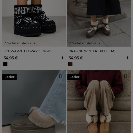
* Sie fallen klein aus
* Sie fallen klein aus
SCHWARZE LEOPARDEN-WINTERSTIEFEL MIT NIETEN
BRAUNE WINTERSTIEFEL MIT LEOPARDENMUSTER
+
+
54,95 €
54,95 €
Leder
Leder