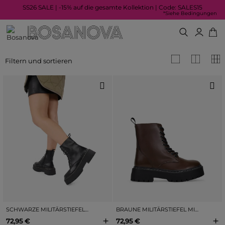
SS26 SALE | -15% auf die gesamte Kollektion | Code: SALES15
*Siehe Bedingungen
Filtern und sortieren
SCHWARZE MILITÄRSTIEFEL MIT PLATEAU
BRAUNE MILITÄRSTIEFEL MIT PLATEAU
+
+
72,95 €
72,95 €