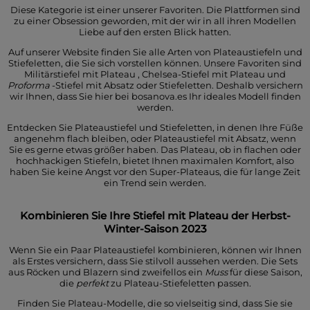
Diese Kategorie ist einer unserer Favoriten. Die Plattformen sind
zu einer Obsession geworden, mit der wir in all ihren Modellen
Liebe auf den ersten Blick hatten.
Auf unserer Website finden Sie alle Arten von Plateaustiefeln und
Stiefeletten, die Sie sich vorstellen können. Unsere Favoriten sind
Militärstiefel mit Plateau
, Chelsea-Stiefel mit Plateau und
Proforma
-Stiefel mit Absatz oder Stiefeletten. Deshalb versichern
wir Ihnen, dass Sie hier bei bosanova.es Ihr ideales Modell finden
werden.
Entdecken Sie Plateaustiefel und Stiefeletten, in denen Ihre Füße
angenehm flach bleiben, oder Plateaustiefel mit Absatz, wenn
Sie es gerne etwas größer haben. Das Plateau, ob in flachen oder
hochhackigen Stiefeln, bietet Ihnen maximalen Komfort, also
haben Sie keine Angst vor den Super-Plateaus, die für lange Zeit
ein Trend sein werden.
Kombinieren Sie Ihre Stiefel mit Plateau der Herbst-
Winter-Saison 2023
Wenn Sie ein Paar Plateaustiefel kombinieren, können wir Ihnen
als Erstes versichern, dass Sie stilvoll aussehen werden. Die Sets
aus Röcken und Blazern sind zweifellos ein
Muss
für diese Saison,
die
perfekt
zu Plateau-Stiefeletten passen.
Finden Sie Plateau-Modelle, die so vielseitig sind, dass Sie sie