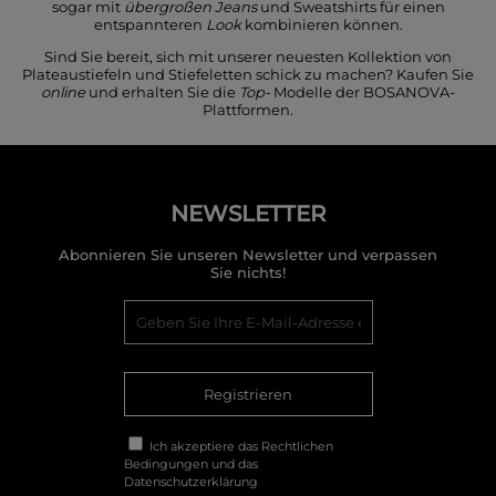
sogar mit
übergroßen
Jeans
und Sweatshirts
für einen
entspannteren
Look
kombinieren können.
Sind Sie bereit, sich mit unserer neuesten Kollektion von
Plateaustiefeln und Stiefeletten schick zu machen? Kaufen
Sie
online
und erhalten Sie die
Top-
Modelle
der BOSANOVA-
Plattformen.
NEWSLETTER
Abonnieren Sie unseren Newsletter und verpassen
Sie nichts!
Registrieren
Ich akzeptiere das
Rechtlichen
Bedingungen
und das
Datenschutzerklärung