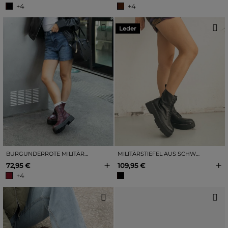
+4
+4
Leder
BURGUNDERROTE MILITÄRSTIEFEL MIT PLATEAU
MILITÄRSTIEFEL AUS SCHWARZEM LEDER MIT SCHNÜRSENKELN
+
+
72,95 €
109,95 €
+4