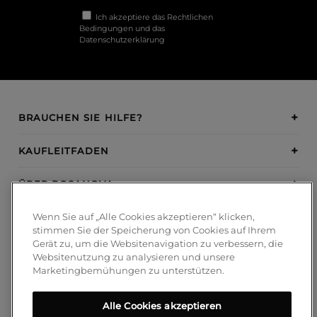
Ich akzeptiere das
Rechtlichen
Bedingungen
und das
Datenschutzerklärung
BRAUCHEN SIE HILFE?
KAUFLEITFADEN
ÜBER BOSANOVA
Wenn Sie auf „Alle Cookies akzeptieren“ klicken,
INSPIRATION
stimmen Sie der Speicherung von Cookies auf Ihrem
Gerät zu, um die Websitenavigation zu verbessern, die
ZAHLUNGSMETHODEN
Websitenutzung zu analysieren und unsere
Marketingbemühungen zu unterstützen.
Alle Cookies akzeptieren