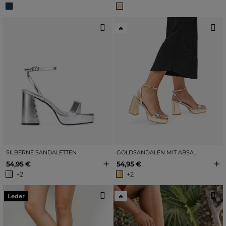
🔥
SILBERNE SANDALETTEN
GOLDSANDALEN MIT ABSATZ
+
+
54,95 €
54,95 €
+2
+2
Leder
🔥