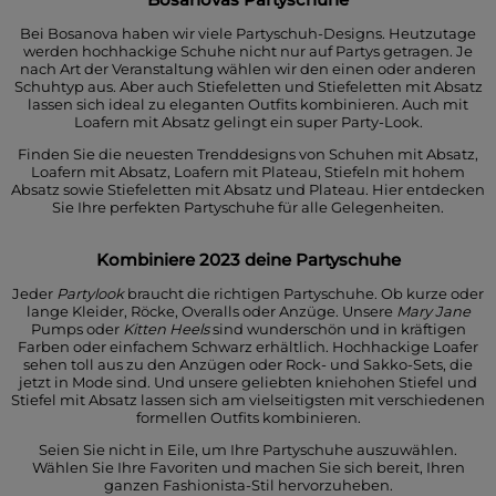
Bei Bosanova haben wir viele Partyschuh-Designs. Heutzutage
werden hochhackige Schuhe nicht nur auf Partys getragen. Je
nach Art der Veranstaltung wählen wir den einen oder anderen
Schuhtyp aus. Aber auch Stiefeletten und Stiefeletten mit Absatz
lassen sich ideal zu eleganten Outfits kombinieren. Auch mit
Loafern mit Absatz gelingt ein super Party-Look.
Finden Sie die neuesten Trenddesigns von Schuhen mit Absatz,
Loafern mit Absatz, Loafern mit Plateau, Stiefeln mit hohem
Absatz sowie Stiefeletten mit Absatz und Plateau. Hier entdecken
Sie Ihre perfekten Partyschuhe für alle Gelegenheiten.
Kombiniere 2023 deine Partyschuhe
Jeder
Partylook
braucht die richtigen Partyschuhe. Ob kurze oder
lange Kleider, Röcke, Overalls oder Anzüge. Unsere
Mary Jane
Pumps
oder
Kitten Heels
sind wunderschön und in kräftigen
Farben oder einfachem Schwarz erhältlich. Hochhackige Loafer
sehen toll aus zu den Anzügen oder Rock- und Sakko-Sets, die
jetzt in Mode sind. Und unsere geliebten kniehohen Stiefel und
Stiefel mit Absatz lassen sich am vielseitigsten mit verschiedenen
formellen Outfits kombinieren.
Seien Sie nicht in Eile, um Ihre Partyschuhe auszuwählen.
Wählen Sie Ihre Favoriten und machen Sie sich bereit, Ihren
ganzen Fashionista-Stil hervorzuheben.