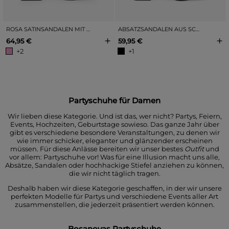
ROSA SATINSANDALEN MIT STRASSSTEINEN
ABSATZSANDALEN AUS SCHWARZEM SATIN
+
+
64,95 €
59,95 €
+2
+1
Partyschuhe für Damen
Wir lieben diese Kategorie. Und ist das, wer nicht? Partys, Feiern,
Events, Hochzeiten, Geburtstage sowieso. Das ganze Jahr über
gibt es verschiedene besondere Veranstaltungen, zu denen wir
wie immer schicker, eleganter und glänzender erscheinen
müssen.
Für diese Anlässe bereiten wir unser bestes
Outfit
und
vor allem: Partyschuhe vor! Was für eine Illusion macht uns alle,
Absätze, Sandalen oder hochhackige Stiefel anziehen zu können,
die wir nicht täglich tragen.
Deshalb haben wir diese Kategorie geschaffen, in der wir unsere
perfekten Modelle für Partys und verschiedene Events aller Art
zusammenstellen, die jederzeit präsentiert werden können.
Bosanovas Partyschuhe