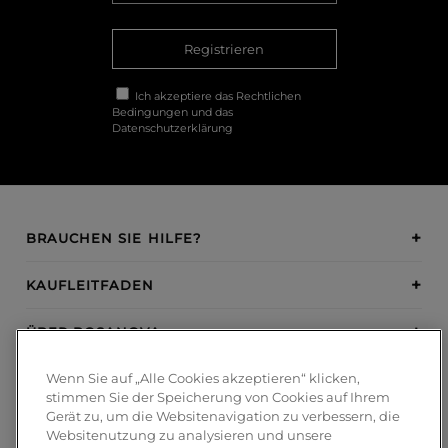
Registrieren
Ich akzeptiere das
Rechtlichen
Bedingungen
und das
Datenschutzerklärung
BRAUCHEN SIE HILFE?
KAUFLEITFADEN
ÜBER BOSANOVA
Wenn Sie auf „Alle Cookies akzeptieren“ klicken,
INSPIRATION
stimmen Sie der Speicherung von Cookies auf Ihrem
Gerät zu, um die Websitenavigation zu verbessern, die
ZAHLUNGSMETHODEN
Websitenutzung zu analysieren und unsere