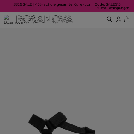
SS26 SALE | -15% auf die gesamte Kollektion | Code: SALES15
*Siehe Bedingungen