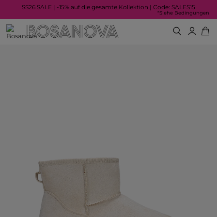
SS26 SALE | -15% auf die gesamte Kollektion | Code: SALES15
*Siehe Bedingungen