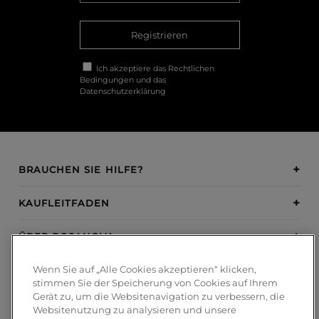
Registrieren
Ich akzeptiere das
Rechtlichen
Bedingungen
und das
Datenschutzerklärung
BRAUCHEN SIE HILFE?
KAUFLEITFADEN
ÜBER BOSANOVA
Wenn Sie auf „Alle Cookies akzeptieren“ klicken,
INSPIRATION
stimmen Sie der Speicherung von Cookies auf Ihrem
Gerät zu, um die Websitenavigation zu verbessern, die
ZAHLUNGSMETHODEN
Websitenutzung zu analysieren und unsere