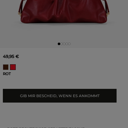
49,95 €
ROT
GIB MIR BESCHEID, WENN ES ANKOMMT