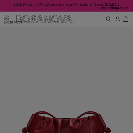
SS26 SALE | -15% auf die gesamte Kollektion | Code: SALES15
*Siehe Bedingungen