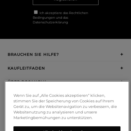
Ich akzeptiere das
Rechtlichen
Bedingungen
und das
Datenschutzerklärung
BRAUCHEN SIE HILFE?
KAUFLEITFADEN
ÜBER BOSANOVA
Wenn Sie auf „Alle Cookies akzeptieren“ klicken,
INSPIRATION
stimmen Sie der Speicherung von Cookies auf Ihrem
Gerät zu, um die Websitenavigation zu verbessern, die
ZAHLUNGSMETHODEN
Websitenutzung zu analysieren und unsere
Marketingbemühungen zu unterstützen.