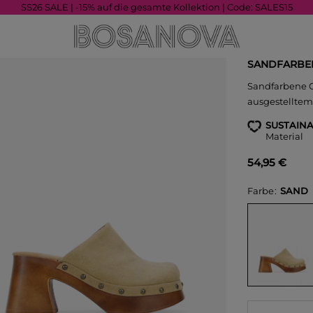
SS26 SALE | -15% auf die gesamte Kollektion | Code: SALES15
SANDFARBEN
Sandfarbene C
ausgestelltem
SUSTAINA
Material
54,95 €
Farbe
SAND