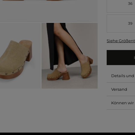
36
39
Siehe Größent
Details un
Versand
Können wir 