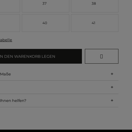
37
38
40
41
abelle
IN DEN WARENKORB LEGEN
+
d Maße
+
+
Ihnen helfen?