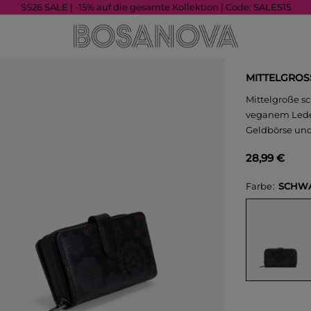
SS26 SALE | -15% auf die gesamte Kollektion | Code: SALES15
MITTELGROS
Mittelgroße s
veganem Leder.
Geldbörse und
28,99 €
Farbe
SCHW